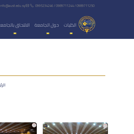
info@aust.edu.sy
0995234246 / 0989711244 / 0989711250
الكليات
حول الجامعة
الالتحاق بالجامع
الرئ