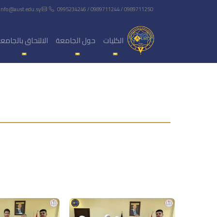
info@aust.edu.sy
0995234246 / 0989711244 / 0989711250
الكليات
حول الجامعة
الالتحاق بالجامع