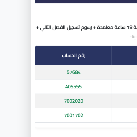
(وهي قيمة 18 ساعة معتمدة + رسوم تسجيل الفصل الثاني +
رقم الحساب
57684
405555
7002020
7001702