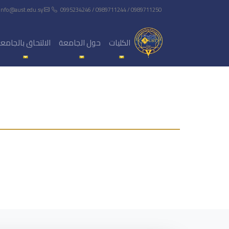
info@aust.edu.sy
0995234246 / 0989711244 / 0989711250
الكليات
حول الجامعة
الالتحاق بالجامع