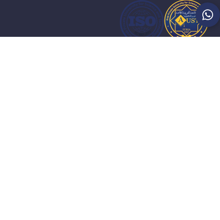
سعيًا نحو ازدهار الوطن ورفع اسم سوريا عاليًا بالعلم والمعرفة، فإن
الجامعة العربية الخاصة للعلوم والتكنولوجيا تتقدم بخطى واثقة لتواكب
تطور المجتمع الاقتصادي والاجتماعي والعلمي من خلال الاعتماد على
أحدث المناهج العلمية والبرامج التعليمية، لتمنح طلابها وخريجيها مفاتيح
أبواب النجاح.
خريطة الموقع
حول الجامعة
خدمات طلابية
الكليات
الأخبار
أمانة ومديريات الجامعة
البومات الصور
الالتحاق بالجامعة
البومات الفيديو