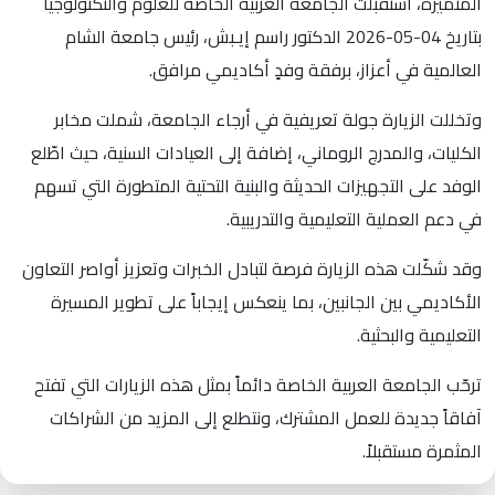
المتميزة، استقبلت الجامعة العربية الخاصة للعلوم والتكنولوجيا
بتاريخ 04-05-2026 الدكتور راسم إيـبش، رئيس جامعة الشام
العالمية في أعزاز، برفقة وفدٍ أكاديمي مرافق.
وتخللت الزيارة جولة تعريفية في أرجاء الجامعة، شملت مخابر
الكليات، والمدرج الروماني، إضافة إلى العيادات السنية، حيث اطّلع
الوفد على التجهيزات الحديثة والبنية التحتية المتطورة التي تسهم
في دعم العملية التعليمية والتدريبية.
وقد شكّلت هذه الزيارة فرصة لتبادل الخبرات وتعزيز أواصر التعاون
الأكاديمي بين الجانبين، بما ينعكس إيجاباً على تطوير المسيرة
التعليمية والبحثية.
ترحّب الجامعة العربية الخاصة دائماً بمثل هذه الزيارات التي تفتح
آفاقاً جديدة للعمل المشترك، ونتطلع إلى المزيد من الشراكات
المثمرة مستقبلاً.