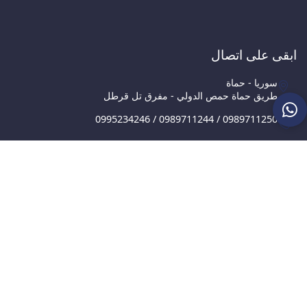
ابقى على اتصال
سوريا - حماة
طريق حماة حمص الدولي - مفرق تل قرطل
0995234246 / 0989711244 / 0989711250
info@aust.edu.sy
أوقات الدوام: الجمعة - الثلاثاء
9:00 ص وحتى 3:00 م
الجامعة العربية الخاصة للعلوم والتكنولوجيا © 2026, مديرية نظم
المعلومات والاتصالات.