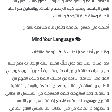
الخاصة للعلوم والتكنولوجيا، وبإشراف الدكتور طلال الخليل نائب
رئيس الجامعة وعميد كلية الترجمة واللغات، وبالتعاون مع اتحاد
الطلبة وهيئة كلية الترجمة واللغات..
أُقيمت على مسرح الجامعة ولأول مرة مسرحية بعنوان:
🎭 Mind Your Language
وذلك من أداء مميز لطلاب كلية الترجمة واللغات.
تدور فكرة المسرحية حول صفٍّ لتعليم اللغة الإنجليزية يضم طلابًا
من جنسيات مختلفة ولهجات متنوعة، حيث تُظهر بأسلوب كوميدي
المواقف الطريفة الناتجة عن اختلاف اللفظ وسوء الفهم بين
الطلاب والأستاذ، في قالب يجمع بين المتعة والرسائل الثقافية
واللغوية. وقد استُلهمت فكرة المسرحية من المسلسل البريطاني
الشهير Mind Your Language، مع إضافة العديد من اللمسات
والاجتهادات الخاصة من قبل الطلاب، بما يعكس التنوع الثقافي