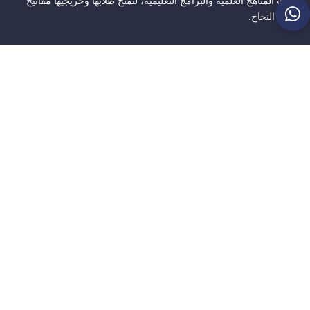
أحدث المناهج العلمية والبرامج التعليمية، لتمنح طلابها وخريجيها مفاتيح
أبواب النجاح.
خريطة الموقع
حول الجامعة
خدمات طلابية
الكليات
الأخبار
أمانة ومديريات الجامعة
البومات الصور
الالتحاق بالجامعة
البومات الفيديو
البحث العلمي
اتصل بنا
ابقى على اتصال
سوريا - حماة
طريق حماة حمص الدولي - مفرق تل قرطل