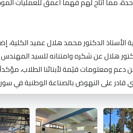
حدة، مما أتاح لهم فهماً أعمق للعمليات الم
 الأستاذ الدكتور محمد هلال عميد الكلية، إض
 الدكتور هلال عن شكره وامتنانه للسيد المهندس 
دعم ومعلومات قيّمة لأبنائنا الطلاب، مؤكداً 
 قادر على النهوض بالصناعة الوطنية في سوري