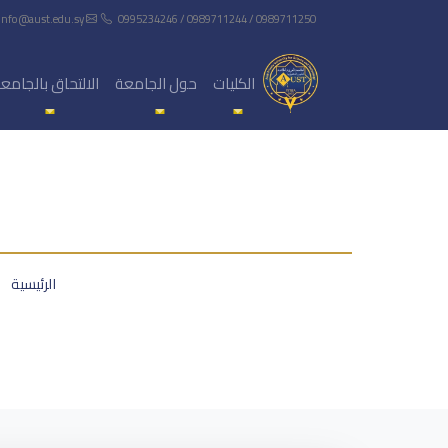
info@aust.edu.sy
0995234246 / 0989711244 / 0989711250
الكليات
حول الجامعة
الالتحاق بالجامع
الرئيسية