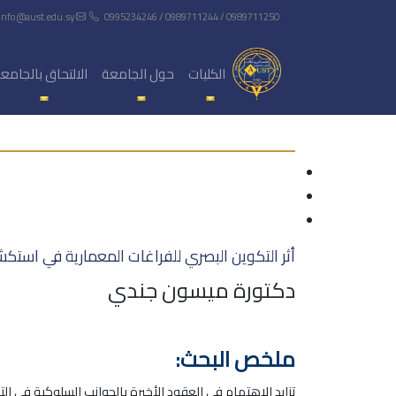
info@aust.edu.sy
0995234246 / 0989711244 / 0989711250
الكليات
حول الجامعة
الالتحاق بالجامع
أثر التكوين البصري للفراغات المعمارية في استكش
دكتورة ميسون جندي
ملخص البحث:
تزايد الاهتمام في العقود الأخيرة بالجوانب السلوكية في