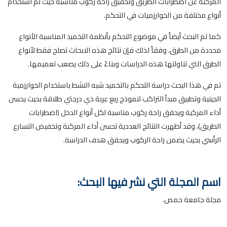
المركبة عن اضطرابات الطريق وتحقيق راحة ركوب مناسبة حيث تم استخدام
أنواع مختلفة من الخوارزميات في التحكم.
كما تم البحث أيضاً في موضوع التحكم بأنظمة التخميد المناسبة الأنواع
محددة من الطرق، وفقاً لذلك فإن نتائج هذه الابحاث تصلح فقط لأنواع
الطرق التي تناولتها هذه الدراسات وبناءً على ذلك يصعب تعميمها.
تم في هذا البحث دراسة التحكم بالتخميد شبه النشط باستخدام الخوارزمية
الجينية وتطبيق مبدأ التراكب لنموذج ربع عربة ذي درجتي طلاقة بحيث يحسن
أداء المركبة ويحقق راحة ركوب مناسبة لكل أنواع الدخل (اضطرابات
الطريق)، وقد أظهرت النتائج العددية تحسن أداء المركبة وتخفيض التسارع
الرأسي بحيث يضمن راحة الركوب ويحقق هدف الدراسة.
اسم المجلة التي نشر فيها البحث:
مجلة جامعة حمص.