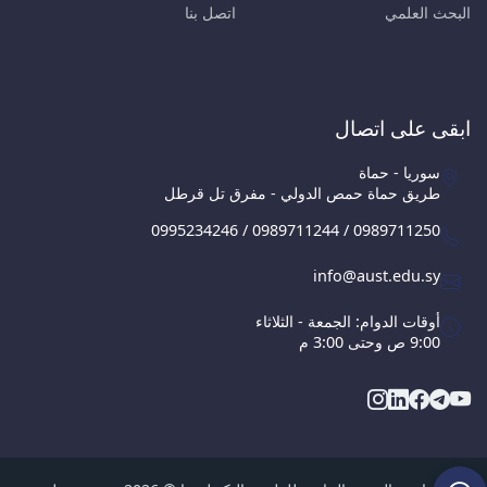
البحث العلمي
اتصل بنا
ابقى على اتصال
سوريا - حماة
طريق حماة حمص الدولي - مفرق تل قرطل
0995234246 / 0989711244 / 0989711250
info@aust.edu.sy
أوقات الدوام: الجمعة - الثلاثاء
9:00 ص وحتى 3:00 م