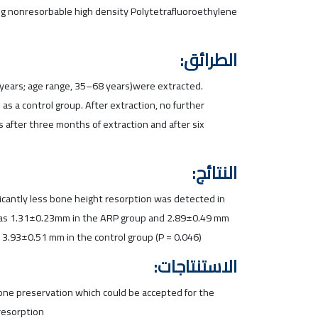
ing nonresorbable high density Polytetrafluoroethylene
الطرائق:
9 years; age range, 35–68 years)were extracted.
s a control group. After extraction, no further
 after three months of extraction and after six
النتائج:
ficantly less bone height resorption was detected in
 was 1.31±0.23mm in the ARP group and 2.89±0.49 mm
3.93±0.51 mm in the control group (P = 0.046)
الاستنتاجات:
bone preservation which could be accepted for the
 resorption