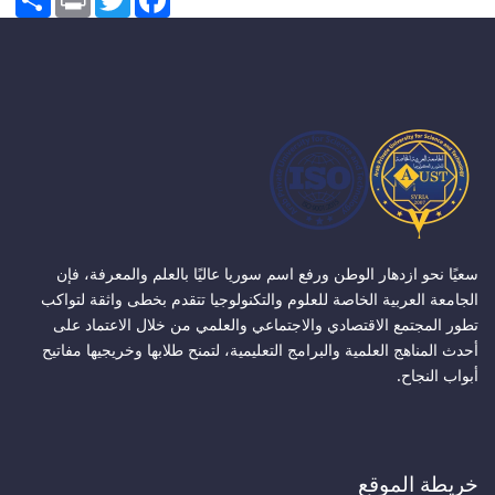
سعيًا نحو ازدهار الوطن ورفع اسم سوريا عاليًا بالعلم والمعرفة، فإن
الجامعة العربية الخاصة للعلوم والتكنولوجيا تتقدم بخطى واثقة لتواكب
تطور المجتمع الاقتصادي والاجتماعي والعلمي من خلال الاعتماد على
أحدث المناهج العلمية والبرامج التعليمية، لتمنح طلابها وخريجيها مفاتيح
أبواب النجاح.
خريطة الموقع