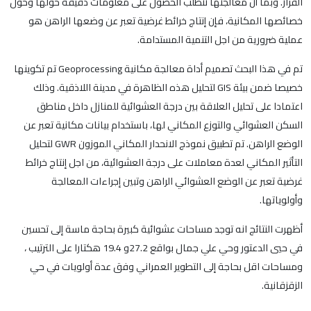
القرار. وبما أن معالجتها تتطلب الحصول على معلومات دقيقة حولها وحول
خصائصها المكانية، فإن إنتاج خرائط غرضية تعبر عن وضعها الراهن هو
عملية ضرورية من اجل التنمية المستدامة.
تم في هذا البحث تصميم أداة معالجة مكانية Geoprocessing تم تكوينها
خصيصا ضمن بيئة GIS لتحليل هذه الظاهرة في مدينة اللاذقية. وذلك
اعتمادا على تحليل العلاقة بين درجة العشوائية للمنازل داخل مناطق
السكن العشوائي والتوزع المكاني لها، باستخدام بيانات مكانية تعبر عن
الوضع الراهن. تم تطبيق نموذج الانحدار المكاني الموزون GWR لتحليل
التأثير المكاني لعدة معاملات على درجة العشوائية، من اجل إنتاج خرائط
غرضية تعبر عن الوضع العشوائي الراهن وتبين إجراءات المعالجة
وأولوياتها.
أظهرت النتائج انه توجد مساحات عشوائية كبيرة بحاجة ماسة إلى تحسين
في حيي الدعتور وحي علي جمال بواقع 27.2و 19.4 هكتارا على الترتيب ،
ومساحات اقل بحاجة إلى التطوير العمراني وفق عدة أولويات في حي
الزقزقانية.