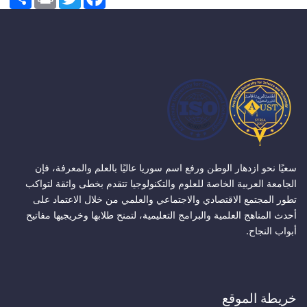
سعيًا نحو ازدهار الوطن ورفع اسم سوريا عاليًا بالعلم والمعرفة، فإن
الجامعة العربية الخاصة للعلوم والتكنولوجيا تتقدم بخطى واثقة لتواكب
تطور المجتمع الاقتصادي والاجتماعي والعلمي من خلال الاعتماد على
أحدث المناهج العلمية والبرامج التعليمية، لتمنح طلابها وخريجيها مفاتيح
أبواب النجاح.
خريطة الموقع