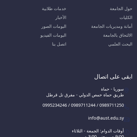
حول الجامعة
خدمات طلابية
الكليات
الأخبار
أمانة ومديريات الجامعة
البومات الصور
الالتحاق بالجامعة
البومات الفيديو
البحث العلمي
اتصل بنا
ابقى على اتصال
سوريا - حماة
طريق حماة حمص الدولي - مفرق تل قرطل
0995234246 / 0989711244 / 0989711250
info@aust.edu.sy
أوقات الدوام: الجمعة - الثلاثاء
9:00 ص وحتى 3:00 م