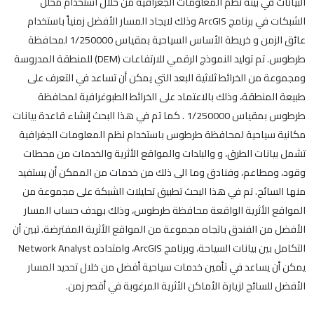
البيانات في بيئة نظم المعلومات الجغرافية من خلال استخدام محلل
الشبكات في برنامج ArcGIS وذلك لايجاد المسار الأفضل زمنياً باستخدام
عائق الزمن و خريطة الأساس السياحية بمقياس 1/250000 لمحافظة
طرطوس. تم توليد النموذج الرقمي للارتفاعات (DEM) للمنطقة المدروسة
ومجموعة من الخرائط ثلاثية البعد التي يمكن أن تساعد في التعرف على
طبيعة المنطقة، وذلك بالاعتماد على الخرائط الطبوغرافية لمحافظة
طرطوس بمقياس 1/250000 . كما تم في هذا البحث إنشاء قاعدة بيانات
مكانية سياحية لمحافظة طرطوس باستخدام نظم المعلومات الجغرافية
تشمل بيانات الطرق، و والبلدات والمواقع الأثرية والخدمات من محطات
وقود، ومطاعم، وفنادق وما الى ذلك من خدمات من الممكن أن يستفيد
منها السائح. تم في هذا البحث تطبيق تحليلات الشبكة على مجموعة من
المواقع الأثرية الواقعة محافظة طرطوس، وذلك بهدف حساب المسار
الأفضل من الفندق باتجاه مجموعة من المواقع الأثرية المفترضة. تبين أن
التكامل بين بيانات السياحة، وبرنامج ArcGIS، وامتداده Network Analyst
يمكن أن يساعد في تأمين خدمات سياحية أفضل من خلال تحديد المسار
الأفضل للسائح لزيارة الأماكن الأثرية المرغوبة في أقصر زمن.