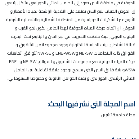
الجوفية في منطقة السن يعود إلى الحامل المائي الجوراسي بشكل رئيسي.
إن الحوض الصباب لنبع السن يعتمد على التغذية الراشحة لمياه الأمطار و
الثلوج عبر التشكيلات الجوراسية من المنطقة الشمالية والشمالية الشرقية
للحوض. ان اتجاه حركة المياه الجوفية لهذا الحامل يكون نحو الغرب و
الجنوب الغربي, حيث منطقة التصريف في نبع السن و الينابيع تحت البحرية
قبالة الشاطئ. بينت الدراسة التكتونية وجود مجموعاتمن الشقوق و
الفوالق ذات الاتجاهات NE-SW وENE-WSW و NW-SE.تتوافق اتجاهات
حركة المياه الجوفية مع مجموعات الشقوق و الفوالق NE-SW و ENE-
WSWو بنية فالق السن الذي يسمح بوجود علاقة تفاعلية بين الحامل
المائي الرئيسي الجوراسي و بقية الحوامل الثانوية و خصوصا السينوماني.
اسم المجلة التي نشر فيها البحث:
مجلة جامعة تشرين.