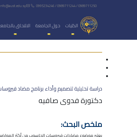
info@aust.edu.sy
0995234246 / 0989711244 / 0989711250
الكليات
حول الجامعة
الالتحاق بالجامع
دراسة تحليلية لتصميم وأداء برنامج مضاد فيروسا
دكتورة فدوى صافيه
ملخص البحث:
يعتبر موضوع مضادات فيروسات الحاسوب من أكثر المواضيع 