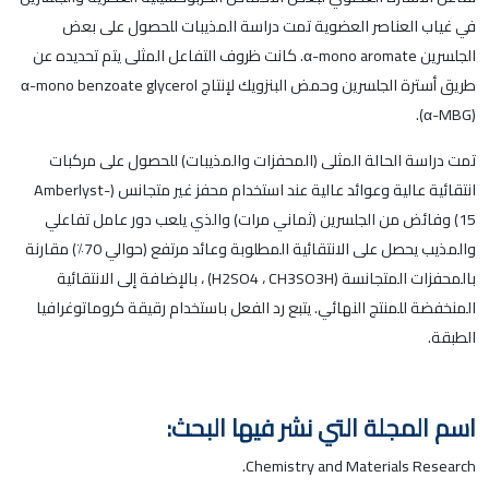
في غياب العناصر العضوية تمت دراسة المذيبات للحصول على بعض
الجلسرين α-mono aromate. كانت ظروف التفاعل المثلى يتم تحديده عن
طريق أسترة الجلسرين وحمض البنزويك لإنتاج α-mono benzoate glycerol
(α-MBG).
تمت دراسة الحالة المثلى (المحفزات والمذيبات) للحصول على مركبات
انتقائية عالية وعوائد عالية عند استخدام محفز غير متجانس (Amberlyst-
15) وفائض من الجلسرين (ثماني مرات) والذي يلعب دور عامل تفاعلي
والمذيب يحصل على الانتقائية المطلوبة وعائد مرتفع (حوالي 70٪) مقارنة
بالمحفزات المتجانسة (H2SO4 ، CH3SO3H) ، بالإضافة إلى الانتقائية
المنخفضة للمنتج النهائي. يتبع رد الفعل باستخدام رقيقة كروماتوغرافيا
الطبقة.
اسم المجلة التي نشر فيها البحث:
Chemistry and Materials Research.