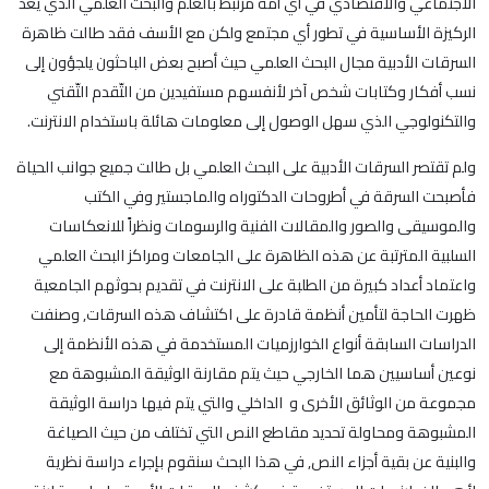
الاجتماعي والاقتصادي في أي أمة مرتبط بالعلم والبحث العلمي الذي يعد
الركيزة الأساسية في تطور أي مجتمع ولكن مع الأسف فقد طالت ظاهرة
السرقات الأدبية مجال البحث العلمي حيث أصبح بعض الباحثون يلجؤون إلى
نسب أفكار وكتابات شخص آخر لأنفسهم مستفيدين من التّقدم التّقني
والتكنولوجي الذي سهل الوصول إلى معلومات هائلة باستخدام الانترنت.
ولم تقتصر السرقات الأدبية على البحث العلمي بل طالت جميع جوانب الحياة
فأصبحت السرقة في أطروحات الدكتوراه والماجستير وفي الكتب
والموسيقى والصور والمقالات الفنية والرسومات ونظراً للانعكاسات
السلبية المترتبة عن هذه الظاهرة على الجامعات ومراكز البحث العلمي
واعتماد أعداد كبيرة من الطلبة على الانترنت في تقديم بحوثهم الجامعية
ظهرت الحاجة لتأمين أنظمة قادرة على اكتشاف هذه السرقات, وصنفت
الدراسات السابقة أنواع الخوارزميات المستخدمة في هذه الأنظمة إلى
نوعين أساسيين هما الخارجي حيث يتم مقارنة الوثيقة المشبوهة مع
مجموعة من الوثائق الأخرى و الداخلي والتي يتم فيها دراسة الوثيقة
المشبوهة ومحاولة تحديد مقاطع النص التي تختلف من حيث الصياغة
والبنية عن بقية أجزاء النص, في هذا البحث سنقوم بإجراء دراسة نظرية