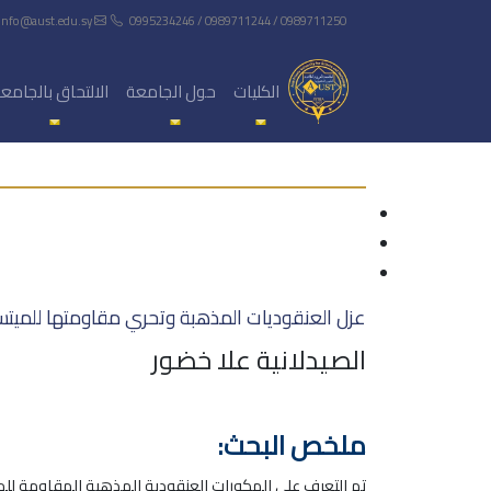
info@aust.edu.sy
0995234246 / 0989711244 / 0989711250
الكليات
حول الجامعة
الالتحاق بالجامع
عزل العنقوديات المذهبة وتحري مقاومتها للميتس
الصيدلانية علا خضور
ملخص البحث:
تم التعرف على المكورات العنقودية المذهبة المقاومة لل