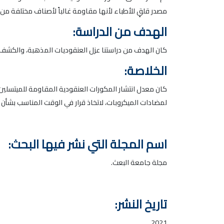
مصدر قلقٍ للأطباء لأنها مقاومة غالباً لأصناف مختلفة من 
الهدف من الدراسة:
كان الهدف من دراستنا عزل العنقوديات المذهبة، والكشف ع
الخلاصة:
كان معدل انتشار المكورات العنقودية المقاومة للميتسلين ف
لمضادات الميكروبات، لاتخاذ قرار في الوقت المناسب بشأن ا
اسم المجلة التي نشر فيها البحث:
مجلة جامعة البعث.
تاريخ النشر:
2021.