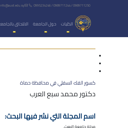
info@aust.edu.sy
0995234246 / 0989711244 / 0989711250
الكليات
حول الجامعة
الالتحاق بالجامع
كسور الفك السفلي في محافظة حماة
دكتور محمد سبع العرب
اسم المجلة التي نشر فيها البحث:
مجلة جامعة البعث.