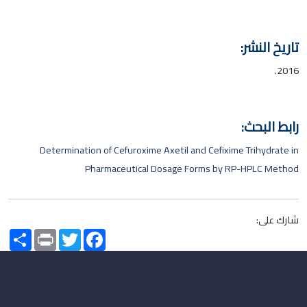
تاريخ النشر:
2016.
رابط البحث:
Determination of Cefuroxime Axetil and Cefixime Trihydrate in
Pharmaceutical Dosage Forms by RP-HPLC Method
شارك على:
Share
Print
Twitter
Facebook