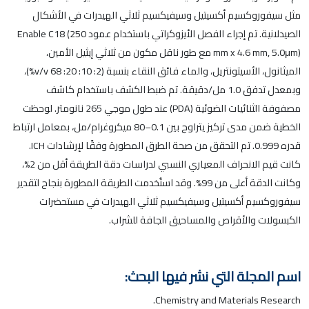
مثل سيفوروكسيم أكسيتيل وسيفيكسيم ثلاثي الهيدرات في الأشكال
الصيدلانية. تم إجراء الفصل الأيزوكراتي باستخدام عمود Enable C18 (250
mm x 4.6 mm, 5.0μm) مع طور ناقل مكون من ثلاثي إيثيل الأمين،
الميثانول، الأسيتونتريل، والماء فائق النقاء بنسبة (2: 10: 20: 68 v/v%)،
وبمعدل تدفق 1.0 مل/دقيقة. تم ضبط الكشف باستخدام كاشف
مصفوفة الثنائيات الضوئية (PDA) عند طول موجي 265 نانومتر. لوحظت
الخطية ضمن مدى تركيز يتراوح بين 0.1–80 ميكروغرام/مل، بمعامل ارتباط
قدره 0.999. تم التحقق من صحة الطرق المطورة وفقًا لإرشادات ICH.
كانت قيم الانحراف المعياري النسبي لدراسات دقة الطريقة أقل من 2%،
وكانت الدقة أعلى من 99%. وقد استُخدمت الطريقة المطورة بنجاح لتقدير
سيفوروكسيم أكسيتيل وسيفيكسيم ثلاثي الهيدرات في مستحضرات
الكبسولات والأقراص والمساحيق الجافة للشراب.
اسم المجلة التي نشر فيها البحث:
Chemistry and Materials Research.