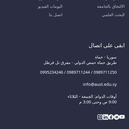
الالتحاق بالجامعة
البومات الفيديو
البحث العلمي
اتصل بنا
ابقى على اتصال
سوريا - حماة
طريق حماة حمص الدولي - مفرق تل قرطل
0995234246 / 0989711244 / 0989711250
info@aust.edu.sy
أوقات الدوام: الجمعة - الثلاثاء
9:00 ص وحتى 3:00 م