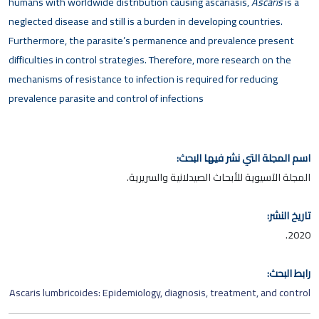
humans with worldwide distribution causing ascariasis,
Ascaris
is a
neglected disease and still is a burden in developing countries.
Furthermore, the parasite’s permanence and prevalence present
difficulties in control strategies. Therefore, more research on the
mechanisms of resistance to infection is required for reducing
prevalence parasite and control of infections
اسم المجلة التي نشر فيها البحث:
المجلة الآسيوية للأبحاث الصيدلانية والسريرية.
تاريخ النشر:
2020.
رابط البحث:
Ascaris lumbricoides: Epidemiology, diagnosis, treatment, and control