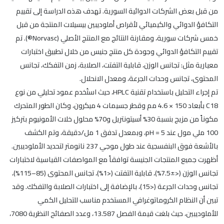
من قبل بعض الشركات الدوائية السورية. تهدف هذه الدراسة إلى تقييم
التكافؤ الدوائي والكيميائي لأقراص أملوديبين بيسيلات المنتجة من قبل
خمس شركات سورية، ومقارنة النتائج مع المنتج الأصلي (Norvasc®). تم
تقييم التكافؤ الدوائي وجودة كل منتج جنيس من خلال تطبيق اختبارات
معيارية مثل: تجانس الوزن، قابلية التفتت، الصلابة، زمن التفكك، تجانس
المحتوى، تجانس وحدات الجرعة، ومعدل الانحلال.
تم إجراء التحليل باستخدام تقنية HPLC، حيث استُخدم عمود تحليلي من نوع
C18 بأبعاد 150 × 4.6 مم وقطر جسيمات 4 ميكرون، وكان الطور المتحرك
مكوناً من مزيج بنسبة 30% أسيتونتريل و70% محلول خلات الأمونيوم بتركيز
100 ملي مول عند pH = 5، وبمعدل تدفق 1 مل/دقيقة، وتم الكشف
بالأشعة فوق البنفسجية عند طول موجي 237 نانومتر لتحديد الأملوديبين.
أظهرت جميع المنتجات الجنيسة توافقاً مع المواصفات القياسية لاختبارات
تجانس الوزن (<±7.5%)، قابلية التفتت (<1%)، تجانس المحتوى (85–115%)،
تجانس وحدات الجرعة (<15)، بالإضافة إلى اختبارات الصلابة والتفكك. وقد
تبين أن النظام الكروماتوغرافي المستخدم مناسب للتحليل الكمي
للأملوديبين، حيث بلغت قيمة الفصل 13.587، وعدد الصفائح النظرية 7080،