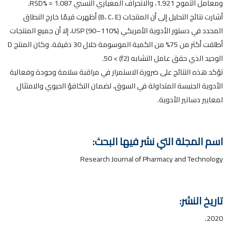
ومعامل التموج 1.921، والانحراف المعياري النسبي RSD% = 1.087.
أشارت نتائج التحليل إلى أن المنتجات (B، C، E) أظهرت قيمًا خارج النطاق
المحدد في دستور الأدوية الأمريكي USP (90–110%)، إلا أن جميع المنتجات
أطلقت أكثر من 75% من الكمية الموسومة خلال 30 دقيقة. وكان المنتج D
الوحيد الذي حقق عامل التشابه (f2) > 50.
تؤكد هذه النتائج على ضرورة الاستمرار في مراقبة سلامة وجودة وفعالية
الأدوية الجنيسة المتداولة في السوق، لضمان التكافؤ الحيوي والامتثال
لمعايير دساتير الأدوية.
اسم المجلة التي نشر فيها البحث:
Research Journal of Pharmacy and Technology
تاريخ النشر:
2020.