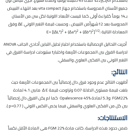
باستخدام التركيز22% لمدة 45 دقيقة يومياً ولمدة أسبوع. أجري قياس لون
جميع الأسنان المدروسة باستخدام جهاز vita compact بعد انتهاء التبييض
بـ14 يوماً كقراءة أولى كما قيست الأبعاد اللونية لكل سن من الأسنان
المدروسة بعد 12شهراًمن التبييض ، وحسبت قيمة التغير اللوني ΔE وفق
2
2
2
1/2
المعادلة التالية :E= [(∆L*)
]
+ (∆b*)
+ (∆a*)
أجريت التحاليل الإحصائية باستخدام اختبار تحليل التباين أحادي الجانب ANOVA
لدراسة الفرق بين المجموعات الأربعة واختبارt ستيودنت لدراسة الفرق في
التغير اللوني بين الفكين العلوي والسفلي.
النتائج:
أظهرت النتائج عدم وجود فرق دال إحصائياً بين المجموعات الأربعة حيث
بلغت قيمة مستوى الدلالة 0.07 وتراوحت قيمة Δ E مابين 4.1 لمادة
FGM22% و5.3 لمادة Opalescence 45% كما لم يكن الفرق دال إحصائياً
بين كل من الفكين العلوي والسفلي فيما يخص النكس اللوني ( p=0.77 ).
الاستنتاجات:
ضمن حدود هذه الدراسة، كانت مادة FGM 22% هي المادة الأقل نكساً