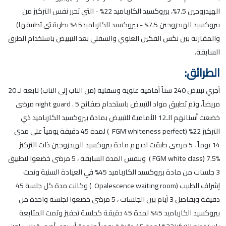
الهيدروجين 7.5%، بيروكسيد الكارباميد 22% - التي تحرر نفس التركيز من
بيروكسيد الهيدروجين 7.5% - بيروكسيد الكارباميد45% بطريقتي تطبيقها)
والمقارنة بين نكس الفكين العلوي والسفلي بعد التبييض باستخدام الطرق
السابقة.
الطرائق:
أجري تبييض 240 سناً أمامية علوية وسفلية (من الناب إلى الناب) تابعة لـ 20
مريضاً، وتم تطبيق مواد التبييض باستخدام صفائح night guard . 5 مرضى
خضعت أسنانهم الـ12 الأمامية للتبييض بمادة بيروكسيد الكارباميد ذي
التركيز 22% (FGM whiteness perfect ) لمدة 45 دقيقة يومياً على مدى
14 يوماً ، 5 مرضى طبقت لديهم مادة بيروكسيد الهيدروجين ذات التركيز
%7.5 (FGM white class ) وبنفس المدة السابقة ، 5 مرضى خضعوا لتطبيق
3 جلسات من مادة بيروكسيد الكارباميد 45% في العيادة السنية وتحت
إشراف الطبيب (Opalescence waiting room ) وكانت مدة كل جلسة 45
دقيقة وبفاصل 3 أيام بين الجلسات ، 5 مرضى خضعوا لجلسة واحدة من
بيروكسيد الكارباميد 45% لمدة 45 دقيقة كجلسة تحفيز وتمت المتابعة