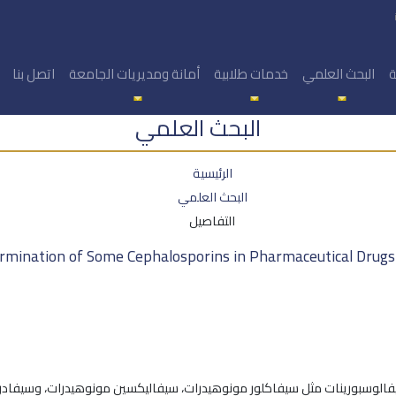
ة
البحث العلمي
خدمات طلابية
أمانة ومديريات الجامعة
اتصل بنا
البحث العلمي
الرئيسية
البحث العلمي
التفاصيل
rmination of Some Cephalosporins in Pharmaceutical Dru
د السيفالوسبورينات مثل سيفاكلور مونوهيدرات، سيفاليكسين مونوهيدرات، وسيفا