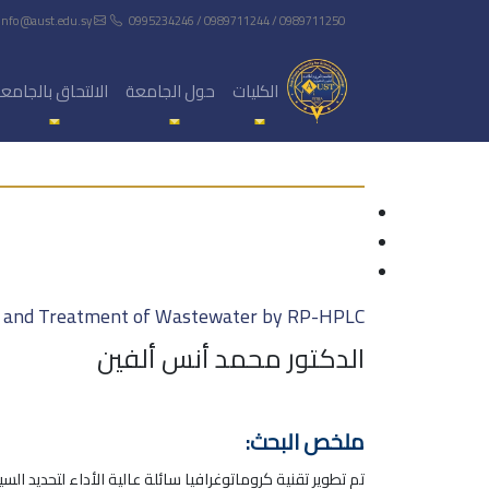
info@aust.edu.sy
0995234246 / 0989711244 / 0989711250
الكليات
حول الجامعة
الالتحاق بالجامع
gs and Treatment of Wastewater by RP-HPLC
الدكتور محمد أنس ألفين
ملخص البحث:
تم تطوير تقنية كروماتوغرافيا سائلة عالية الأداء لتحدي