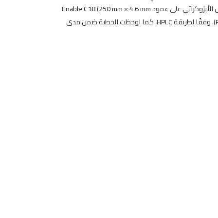
المعالجة. تم استخدام مزيج من ثلاثي إيثيل الأمين، الميثانول، الأسيتونتريل، والماء فائق النقاء بنسبة (2: 10: 20: 68 v/v%) كطور ناقل للفصل الأيزوكراتي على عمود Enable C18 (250 mm × 4.6 mm
i.e., 5.0μm) وبمعدل تدفق 1.0 مل/دقيقة. تم اختيار الطول الموجي 265 نانومتر للكشف باستخدام كاشف مصفوفة الثنائيات الضوئية (PDA). وفقًا لطريقة HPLC، كما لوحظت الخطية ضمن مدى