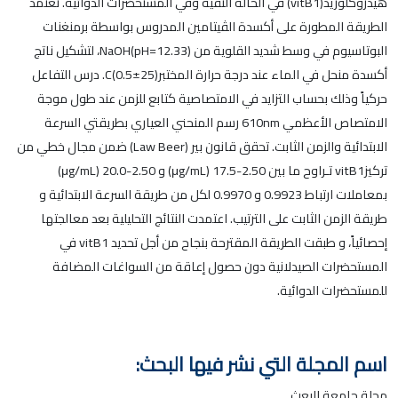
هيدروكلوريد(vitB1) في الحالة النقية وفي المستحضرات الدوائية. تعتمد
الطريقة المطورة على أكسدة الڤيتامين المدروس بواسطة برمنغنات
البوتاسيوم في وسط شديد القلوية من NaOH(pH=12.33)، لتشكيل ناتج
أكسدة منحل في الماء عند درجة حرارة المختبر(25±0.5)C. درس التفاعل
حركياً وذلك بحساب التزايد في الامتصاصية كتابع للزمن عند طول موجة
الامتصاص الأعظمي 610nm رسم المنحني العياري بطريقتي السرعة
الابتدائية والزمن الثابت. تحقق قانون بير (Law Beer) ضمن مجال خطي من
تركيزvitB1 تـراوح ما بين 2.50-17.5 (μg/mL) و 2.50-20.0 (μg/mL)
بمعاملات ارتباط 0.9923 و 0.9970 لكل من طريقة السرعة الابتدائية و
طريقة الزمن الثابت على الترتيب. اعتمدت النتائج التحليلية بعد معالجتها
إحصائياً، و طبقت الطريقة المقترحة بنجاح من أجل تحديد vitB1 في
المستحضرات الصيدلانية دون حصول إعاقة من السواغات المضافة
للمستحضرات الدوائية.
اسم المجلة التي نشر فيها البحث:
مجلة جامعة البعث.