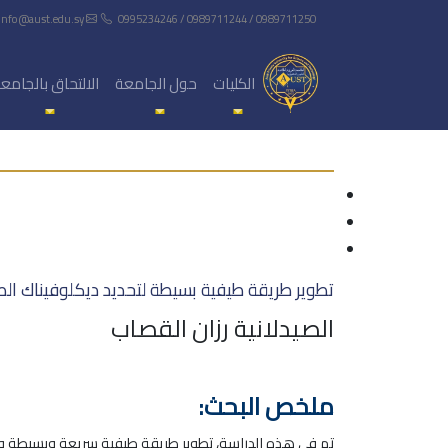
info@aust.edu.sy
0995234246 / 0989711244 / 0989711250
الكليات
حول الجامعة
الالتحاق بالجامع
تطوير طريقة طيفية بسيطة لتحديد ديكلوفيناك ال
الصيدلانية رزان القصاب
ملخص البحث: