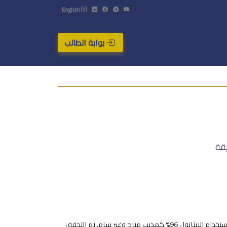
English
بوابة الطالب
قة
تم في هذه الدراسة، تطوير طريقة طيفية سريعة وبسيطة واقتصادية ودقيقة لتحديد ديكلوفيناك الصوديوم في مضغوطاته معدلة التحرر باستخدام الإيثانول 96% كمذيب متاح وغير سام. تم التحقق