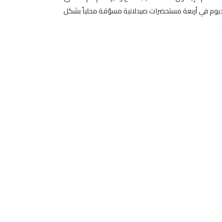
نجاح لمقايسة ديكلوفيناك الصوديوم في أربعة مستحضرات صيدلانية مسوّقة محلياً بشكل