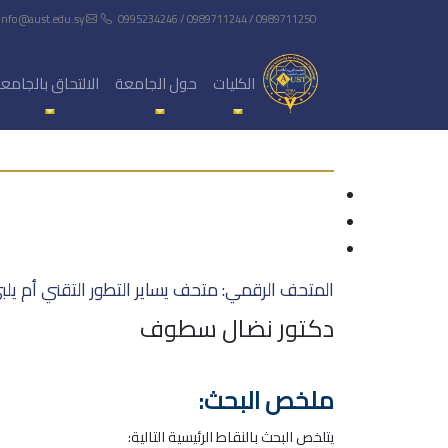
info@aust.edu.sy
0995234246 / 0989711244 / 0989711250
الكليات
حول الجامعة
الالتحاق بالجامع
المتحف الرقمي: متحف يساير التطور التقني أم يلبي
دكتور نضال سطوف
ملخص البحث:
يتلخص البحث بالنقاط الرئيسية التالية: