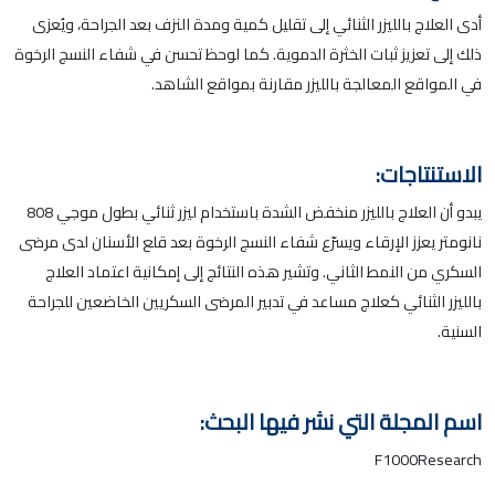
أدى العلاج بالليزر الثنائي إلى تقليل كمية ومدة النزف بعد الجراحة، ويُعزى
ذلك إلى تعزيز ثبات الخثرة الدموية. كما لوحظ تحسن في شفاء النسج الرخوة
في المواقع المعالجة بالليزر مقارنة بمواقع الشاهد.
الاستنتاجات:
يبدو أن العلاج بالليزر منخفض الشدة باستخدام ليزر ثنائي بطول موجي 808
نانومتر يعزز الإرقاء ويسرّع شفاء النسج الرخوة بعد قلع الأسنان لدى مرضى
السكري من النمط الثاني. وتشير هذه النتائج إلى إمكانية اعتماد العلاج
بالليزر الثنائي كعلاج مساعد في تدبير المرضى السكريين الخاضعين للجراحة
السنية.
اسم المجلة التي نشر فيها البحث:
F1000Research