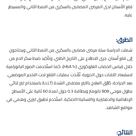
قلع الأسنان لدى المرضى المصابين بالسكري من النمط الثاني والمسيطر
عليه.
الطرق:
شملت الدراسة ستة مرضى مصابين بالسكري من النمط الثاني ويحتاجون
إلى قلع أسنان. جرى الاطلاع على التاريخ الطبي، وتأكيد ضبط سكر الدم من
خلال قياس الخضاب الغلوكوزي (HbA1c)، كما استُخدمت الصور البانورامية
لاستبعاد الآفات حول الذروية. نُفّذت عمليات القلع تحت التخدير الموضعي.
بعد الجراحة، طُبّق العلاج بالليزر منخفض الشدة (LLLT) باستخدام ليزر ثنائي
بطول موجي 808 نانومتر وبطاقة 0.3 جول لمدة 60 ثانية على الأسطح
الإطباقية والدهليزية واللسانية/الحنكية. استُخدم تطبيق ليزري وهمي في
مواقع الشاهد.
النتائج: