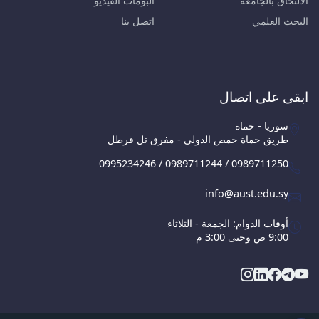
الالتحاق بالجامعة
البومات الفيديو
البحث العلمي
اتصل بنا
ابقى على اتصال
سوريا - حماة
طريق حماة حمص الدولي - مفرق تل قرطل
0995234246 / 0989711244 / 0989711250
info@aust.edu.sy
أوقات الدوام: الجمعة - الثلاثاء
9:00 ص وحتى 3:00 م