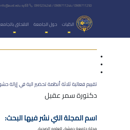
info@aust.edu.sy
0995234246 / 0989711244 / 0989711250
الكليات
حول الجامعة
الالتحاق بالجامع
تقييم فعالية ثلاثة أنظمة تحضير الية في إزالة ح
دكتورة سمر عقيل
اسم المجلة التي نشر فيها البحث:
مجلة جامعة دمشق للعلوم الصحية.