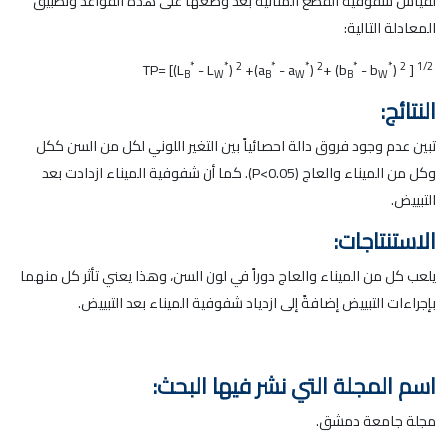
لقياس شفوفية القطع المنائية بعد وضعها على هذه القواعد وتطبيق
المعادلة التالية:
*
*
2
*
*
2
*
*
2
1/2
- L
)
+(a
- a
)
+ (b
- b
)
]
TP= [(L
B
W
B
W
B
W
النتائج:
تبين عدم وجود فروق دالة احصائياً بين التغير اللوني لكل من السن ككل
وكل من الميناء والعاج (P<0.05). كما أن شفوفية الميناء ازدادت بعد
التبييض.
الاستنتاجات:
يلعب كل من الميناء والعاج دوراً في لون السن، وهذا يعني تأثر كل منهما
بإجراءات التبييض إضافةً إلى ازدياد شفوفية الميناء بعد التبييض.
اسم المجلة التي نشر فيها البحث:
مجلة جامعة دمشق.