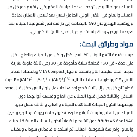
الميناء بمواد التبييض. تهدف هذه الدراسة المخبرية إلى تقييم دور كل من
الميناء والعاج في التغير اللوني الكامل للسن بعد تبييض الأسنان بمادة
بيروكسيد الهيدروجين 40% بالإضافة إلى دراسة تغير شفوفية الميناء بعد
تعرضه للتبييض، وذلك باستخدام جهاز تحديد اللون الالكتروني.
مواد وطرائق البحث:
درست قيمة التغير اللوني
ΔE للسن ككل ولكل من الميناء والعاج - كل
على حدة - في 150 قطعة سنية مأخوذة من 30 رحى ثالثة علوية بشرية
حديثة القلع سليمة التاج باستخدام جهاز VITA Compact وباعتماد النظام
2
2
2
1/2
اللوني CIE وبتطبيق المعادلة التالية:
]
+ (∆b*)
+ (∆a*)
E= [(∆L*)
حيث
قطع تاج كل رحى إلى ثلاث قطع إحداها دلت على لون السن ككل قبل وبعد
التبييض والثانية فصل فيها الميناء عن العاج وقيست ألوانهما دون
تبييضهما لتكون العينات الشاهدة للميناء والعاج، والثالثة فصل فيها
الميناء عن العاج وقيست ألوانهما بعد تطبيق مادة بيروكسيد الهيدروجين
40% لمدة 45 دقيقة دون تنشيطها ضوئياً لتكون العينات المبيضة للميناء
والعاج. ولدراسة شفوفية الميناء، تم استخدام قاعدتين سوداء وبيضاء