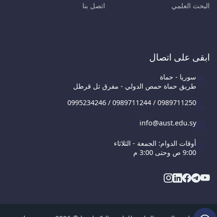
البحث العلمي
اتصل بنا
ابقى على اتصال
سوريا - حماة
طريق حماة حمص الدولي - مفرق تل قرطل
0995234246 / 0989711244 / 0989711250
info@aust.edu.sy
أوقات الدوام: الجمعة - الثلاثاء
9:00 ص وحتى 3:00 م