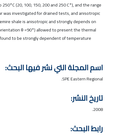
to 250°C (20, 100, 150, 200 and 250 C°), and the range
r was investigated for drained tests, and anisotropic
emire shale is anisotropic and strongly depends on
 orientation θ =90°) allowed to present the thermal
re found to be strongly dependent of temperature.
اسم المجلة التي نشر فيها البحث:
SPE Eastern Regional.
تاريخ النشر:
2008.
رابط البحث: