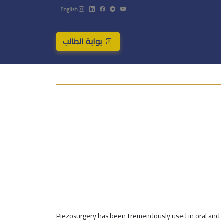
English
بوابة الطالب
Piezosurgery has been tremendously used in oral and m