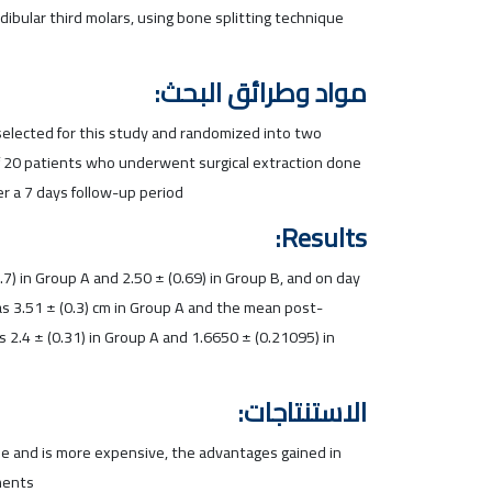
ibular third molars, using bone splitting technique
مواد وطرائق البحث:
selected for this study and randomized into two
f 20 patients who underwent surgical extraction done
er a 7 days follow-up period
Results:
.7) in Group A and 2.50 ± (0.69) in Group B, and on day
as 3.51 ± (0.3) cm in Group A and the mean post-
2.4 ± (0.31) in Group A and 1.6650 ± (0.21095) in
الاستنتاجات:
ime and is more expensive, the advantages gained in
ments