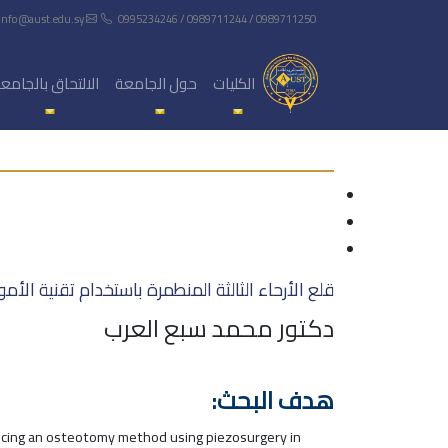
info@aust.edu.sy
0995234246 / 0989711244 / 0989711250
الكليات
حول الجامعة
الالتحاق بالجامع
قلع الأرحاء الثالثة المنطمرة باستخدام تقنية الأمواج فوق الصوتية gery
دكتور محمد سبع العرب
هدف البحث:
ducing an osteotomy method using piezosurgery in