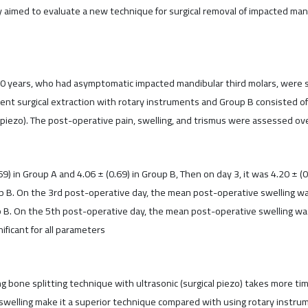
y aimed to evaluate a new technique for surgical removal of impacted mand
40 years, who had asymptomatic impacted mandibular third molars, were 
nt surgical extraction with rotary instruments and Group B consisted o
l piezo). The post-operative pain, swelling, and trismus were assessed ov
 in Group A and 4.06 ± (0.69) in Group B, Then on day 3, it was 4.20 ± (0
roup B. On the 3rd post-operative day, the mean post-operative swelling w
 B. On the 5th post-operative day, the mean post-operative swelling was 
ficant for all parameters
g bone splitting technique with ultrasonic (surgical piezo) takes more t
 swelling make it a superior technique compared with using rotary instru