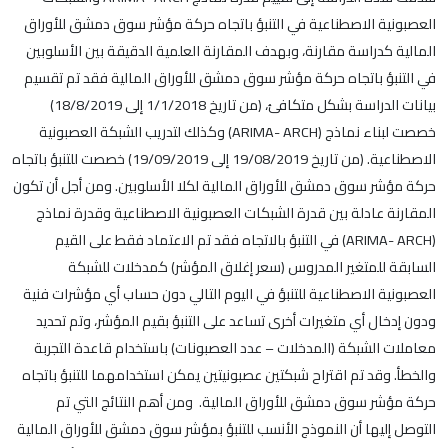
العصبونية الاصطناعية في التنبؤ باتجاه حركة مؤشر سوق دمشق للأوراق
المالية كدراسة مقارنة، وبهدف المقارنة العلمية الدقيقة بين الأسلوبين
في التنبؤ باتجاه حركة مؤشر سوق دمشق للأوراق المالية فقد تم تقسيم
بيانات الدراسة بشكل متكافئ، (من تاريخ 1/1/2018 إلى 18/8/2019)
خصصت لبناء نماذج (ARIMA- ARCH) وكذلك لتدريب الشبكة العصبونية
الاصطناعية. (من تاريخ 19/08/2019 إلى 19/09/2019) خصصت للتنبؤ باتجاه
حركة مؤشر سوق دمشق للأوراق المالية لكلا الأسلوبين. ومن أجل أن تكون
المقارنة عادلة بين قدرة الشبكات العصبونية الاصطناعية وقدرة نماذج
(ARIMA- ARCH) في التنبؤ بالاتجاه فقد تم الاعتماد فقط على القيم
السابقة للمتغير المدروس (سعر إغلاق المؤشر) كمدخلات للشبكة
العصبونية الاصطناعية للتنبؤ في اليوم التالي دون حساب أي مؤشرات فنية
ودون إدخال أي متغيرات أخرى تساعد على التنبؤ بقيم المؤشر، وتم تحديد
معاملات الشبكة (المدخلات – عدد العصبونات) باستخدام قاعدة التجربة
والخطأ. وقد تم اقتراح شبكتين عصبونيتين يمكن استخدامهما للتنبؤ باتجاه
حركة مؤشر سوق دمشق للأوراق المالية. ومن أهم النتائج التي تم
التوصل إليها أن النموذج الأنسب للتنبؤ بمؤشر سوق دمشق للأوراق المالية