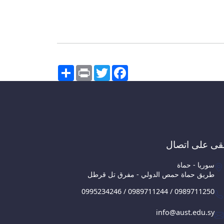
Share
Print
Twitter
Facebook
قى على اتصال
سوريا - حماة
طريق حماة حمص الدولي - مفرق تل قرطل
0995234246 / 0989711244 / 0989711250
info@aust.edu.sy