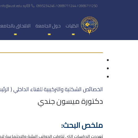
info@aust.edu.sy
0995234246 / 0989711244 / 0989711250
الكليات
حول الجامعة
الالتحاق بالجامع
الخصائص الشكلية والتركيبية للفناء الداخلي ( الرئ
دكتورة ميسون جندي
ملخص البحث:
تعددت الدراسات التي تناولت الجوانب البيئية والاجتماعية لنم