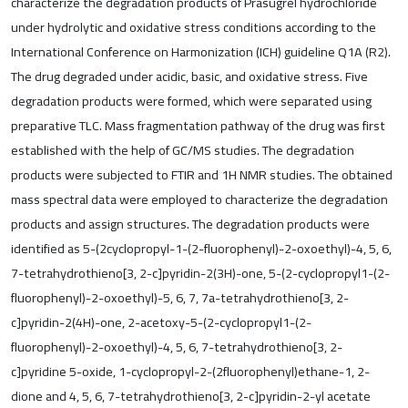
characterize the degradation products of Prasugrel hydrochloride
under hydrolytic and oxidative stress conditions according to the
International Conference on Harmonization (ICH) guideline Q1A (R2).
The drug degraded under acidic, basic, and oxidative stress. Five
degradation products were formed, which were separated using
preparative TLC. Mass fragmentation pathway of the drug was first
established with the help of GC/MS studies. The degradation
products were subjected to FTIR and 1H NMR studies. The obtained
mass spectral data were employed to characterize the degradation
products and assign structures. The degradation products were
identified as 5-(2cyclopropyl-1-(2-fluorophenyl)-2-oxoethyl)-4, 5, 6,
7-tetrahydrothieno[3, 2-c]pyridin-2(3H)-one, 5-(2-cyclopropyl1-(2-
fluorophenyl)-2-oxoethyl)-5, 6, 7, 7a-tetrahydrothieno[3, 2-
c]pyridin-2(4H)-one, 2-acetoxy-5-(2-cyclopropyl1-(2-
fluorophenyl)-2-oxoethyl)-4, 5, 6, 7-tetrahydrothieno[3, 2-
c]pyridine 5-oxide, 1-cyclopropyl-2-(2fluorophenyl)ethane-1, 2-
dione and 4, 5, 6, 7-tetrahydrothieno[3, 2-c]pyridin-2-yl acetate