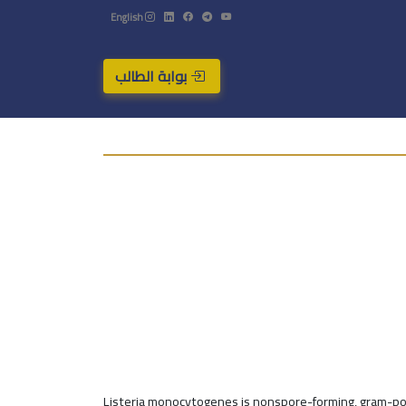
English
بوابة الطالب
Listeria monocytogenes is nonspore-forming, gram-positi