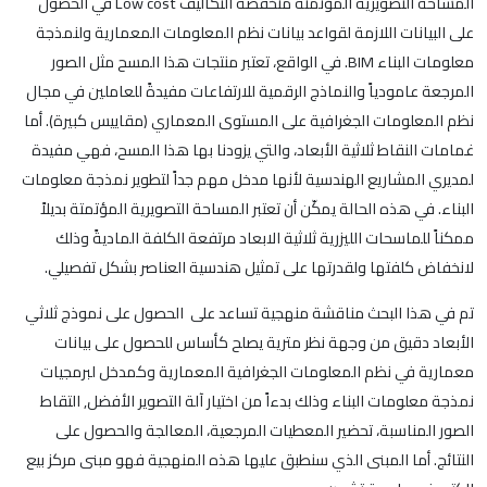
المساحة التصويرية المؤتمتة منخفضة التكاليف Low cost في الحصول
على البيانات اللازمة لقواعد بيانات نظم المعلومات المعمارية ولنمذجة
معلومات البناء BIM. في الواقع، تعتبر منتجات هذا المسح مثل الصور
المرجعة عامودياً والنماذج الرقمية للارتفاعات مفيدةً للعاملين في مجال
نظم المعلومات الجغرافية على المستوى المعماري (مقاييس كبيرة). أما
غمامات النقاط ثلاثية الأبعاد، والتي يزودنا بها هذا المسح، فهي مفيدة
لمديري المشاريع الهندسية لأنها مدخل مهم جداً لتطوير نمذجة معلومات
البناء. في هذه الحالة يمكّن أن تعتبر المساحة التصويرية المؤتمتة بديلاً
ممكناً للماسحات الليزرية ثلاثية الابعاد مرتفعة الكلفة الماديةً وذلك
لانخفاض كلفتها ولقدرتها على تمثيل هندسية العناصر بشكل تفصيلي.
تم في هذا البحث مناقشة منهجية تساعد على الحصول على نموذج ثلاثي
الأبعاد دقيق من وجهة نظر مترية يصلح كأساس للحصول على بيانات
معمارية في نظم المعلومات الجغرافية المعمارية وكمدخل لبرمجيات
نمذجة معلومات البناء وذلك بدءاً من اختيار آلة التصوير الأفضل, التقاط
الصور المناسبة، تحضير المعطيات المرجعية، المعالجة والحصول على
النتائج. أما المبنى الذي سنطبق عليها هذه المنهجية فهو مبنى مركز بيع