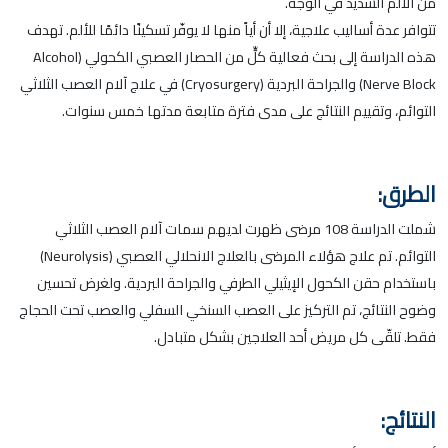
من الألم الشديد في الوجه.
تتوافر عدة أساليب علاجية، إلا أن أياً منها لا يوفّر تسكينًا دائمًا للألم. تهدف
هذه الدراسة إلى بحث فعالية كلٍّ من الحصار العصبي الكحولي (Alcohol
Nerve Block) والجراحة البردية (Cryosurgery) في علاج آلام العصب الثلاثي
التوائم، وتقييم النتائج على مدى فترة متابعة مدتها خمس سنوات.
الطرق:
شملت الدراسة 108 مرضى ظهرت لديهم سمات آلام العصب الثلاثي
التوائم. تم علاج هؤلاء المرضى بالعلاج الانحلالي العصبي (Neurolysis)
باستخدام حقن الكحول الإيثيلي الطرفي والجراحة البردية. ولغرض تحسين
وضوح النتائج، تم التركيز على العصب السنخي السفلي والعصب تحت الحجاج
فقط. تلقّى كل مريض أحد العلاجين بشكل متبادل.
النتائج: