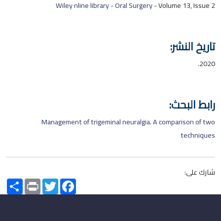
Wiley nline library - Oral Surgery
- Volume 13, Issue 2
تاريخ النشر:
2020.
رابط البحث:
Management of trigeminal neuralgia. A comparison of two
techniques
شارك على:
Share
Print
Twitter
Facebook