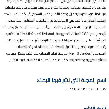
لنا أنه بنزع طبقة الأكسيد من على السطح فإن شدة الأمواج الصادرة تزداد
بما يعادل خمسة أضعاف. وعندما يكون لدينا عينة مكونة من عدة طبقات
من الصناديق الكوانتية فإن وجود الأكسيد على السطح يؤثر كذلك على شدة
الطيف الصادر عن الصناديق الموجودة في الطبقات السفلية , حيث تنقص
شدة الإصدار لهذه الصناديق إلى الثلث تقريباً. وبتحليل صور ال(AFM) وطيوف
الإصدار الموافقة للعينات المدروسة , استطعنا تحديد ثخانة طبقة الأكسيد
المتشكلة على السطح وقدرناها بنحو 1.5 نانومتر. ثم قمنا بعمل محاكاة
رقمية لطيوف إصدار الصناديق السطحية باستخدام نموذج الحساب
المسمى ( K.p - 6 bandes) فوجدنا نتائج الحساب متوافقة بشكل جيد مع
النتائج التجريبية وخاصةً بعد أخذ سماكة الأكسيد المقاسة بعين الاعتبار.
اسم المجلة التي نشر فيها البحث:
APPLIED PHYSICS LETTERS.
تاريخ النشر: