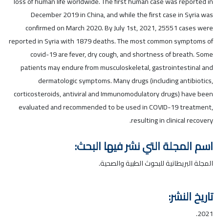
loss of human life worldwide. The first human case was reported in
December 2019 in China, and while the first case in Syria was
confirmed on March 2020. By July 1st, 2021, 25551 cases were
reported in Syria with 1879 deaths. The most common symptoms of
covid-19 are fever, dry cough, and shortness of breath. Some
patients may endure from musculoskeletal, gastrointestinal and
dermatologic symptoms. Many drugs (including antibiotics,
corticosteroids, antiviral and Immunomodulatory drugs) have been
evaluated and recommended to be used in COVID-19 treatment,
resulting in clinical recovery.
اسم المجلة التي نشر فيها البحث:
المجلة البريطانية للبحوث الطبية والصحية.
تاريخ النشر:
2021.