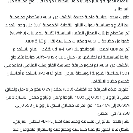
الأوعية الدموية ويعتبر مؤشرا حيويًا تشخيصيًا مهما في أنواع مختلفة من
السرطان.
طورت هذه الدراسة منصة جديدة للكشف عن VEGF باستخدام خصوصية
ربط الفاج وحساسية بلورات النانو النقطية الكمومية (QD) على وجه التحديد،
تم استخدام جزيئات المجال المتغير للسلسلة الثقيلة للجماليات (VEvhh3)
كعوامل مضادة لـ VEGF ومكبرات حساسية نقل الإشارة QDs.
تم ربط QDs لحمض الثيوجليكوليك (TGA)-CdTe بقفص الفاج باستخدام
روابط تساهمية تم تحقيقها من خلال EDC و Sulfo-NHS كرابط متقاطع.
للكشف عن VEGF، تم تطوير طريقة حساسة للفلورسنت المناعي تعتمد على
QDs المناعية الفلورية الوسيطة بعرض الفاج (PD-IFL)، باستخدام أفاستين
كجسم مضاد للالتقاط .
أظهرت هذه الطريقة حد الكشف (LOD) بمقدار 0.24 بيكو جرام/مل ونطاق
خطي يتراوح بين 0.001 إلى 1000 نانوجرام/مل .وتراوح معدل الاسترداد من
%96.96 إلى %102.46، مع انحراف معياري نسبي يتراوح بين 0.558 إلى
2.258٪ في المصل.
تشير هذه النتائج إلى ملاءمة وحساسية اختبار PD-IFL للتحليل السريري.
بشكل عام، تُظهر طريقتنا حساسية وخصوصية واستقرارا متفوقين عند