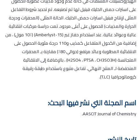
الهيدروكسيلات المشتقات في حالة عدم وجود مذيبات عضوية للحصول
على استرات حمض الخليك فينيل لها تم تصنيعه. تم تحديد شروط التفاعل
المثلى لإنتاج فينيل استرات حمض الخليك. الحالة المثلى (المحفزات ودرجة
الحرارة والمذيبات) للحصول على أعلى مردود، تمت دراسة مركبات انتقائية
عالية وعوائد عالية. عند استخدام حفاز غير (Amberlyst-15) (10٪ مول) ، من
إضافية من الكحول المتفاعل كمذيب و110 درجة مئوية الحصول على
الانتقائية المطلوبة وعائد مرتفع (حوالي 80٪) مقارنة بـ المحفزات
المتجانسة (H2SO4 ، PTSA ، CH3SO3H) ، بالإضافة إلى الانتقائية
المنخفضة لـ المنتج النهائي. تفاعل متبوع باستخدام طبقة رقيقة
كروماتوجرافيا (T.LC).
اسم المجلة التي نشر فيها البحث:
AASCIT Journal of Chemistry.
تاريخ النشر: