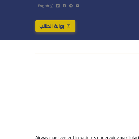
English
بوابة الطالب
Airway management in patients undergoing maxillofacia