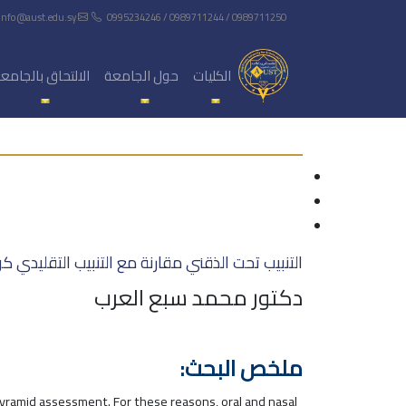
info@aust.edu.sy
0995234246 / 0989711244 / 0989711250
الكليات
حول الجامعة
الالتحاق بالجامع
التنبيب تحت الذقني مقارنة مع التنبيب التقليدي كو
دكتور محمد سبع العرب
ملخص البحث:
pyramid assessment. For these reasons, oral and nasal