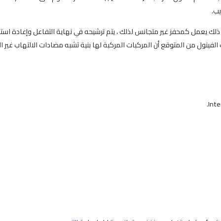
إن معقد المحفز لا يذوب في o-xylene بدلاً من ذلك يعمل كمحفز غير متجانس لذلك ، يتم ترشيحه في نهاية ا
ول من المتوقع أن المركبات المركبة لها بنية تشبه مضادات الالتهاب غير الس
Inte