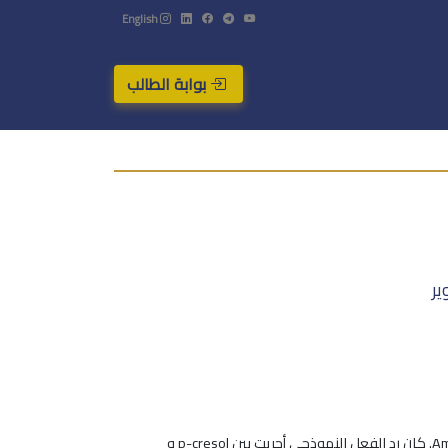
English
بوابة الطالب
ير
في هذا البحث تم تفاعل مشتقات الفينول مع هاليدات أريل باستخدام 5 مول٪ مركب Cu (I) [CuClPPh3] 4 كمحفز مدعوم على Amberlyst A21. كان رد الفعل النموذجي أجريت بين p-cresol و