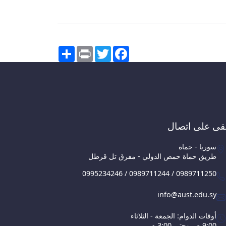
Share
Print
Twitter
Facebook
قى على اتصال
سوريا - حماة
طريق حماة حمص الدولي - مفرق تل قرطل
0995234246 / 0989711244 / 0989711250
info@aust.edu.sy
أوقات الدوام: الجمعة - الثلاثاء
9:00 ص وحتى 3:00 م