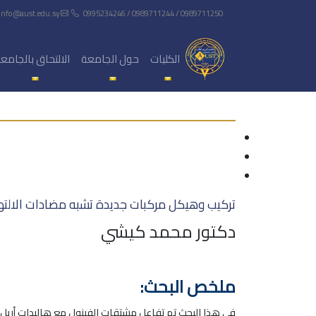
info@aust.edu.sy
0995234246 / 0989711244 / 0989711250
الكليات
حول الجامعة
الالتحاق بالجامع
تركيب وهيكل مركبات جديدة تشبه مضادات الالتهاب
دكتور محمد كيشي
ملخص البحث: