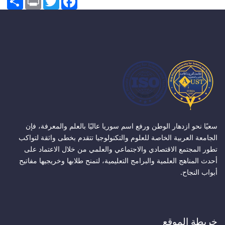
سعيًا نحو ازدهار الوطن ورفع اسم سوريا عاليًا بالعلم والمعرفة، فإن
الجامعة العربية الخاصة للعلوم والتكنولوجيا تتقدم بخطى واثقة لتواكب
تطور المجتمع الاقتصادي والاجتماعي والعلمي من خلال الاعتماد على
أحدث المناهج العلمية والبرامج التعليمية، لتمنح طلابها وخريجيها مفاتيح
أبواب النجاح.
خريطة الموقع