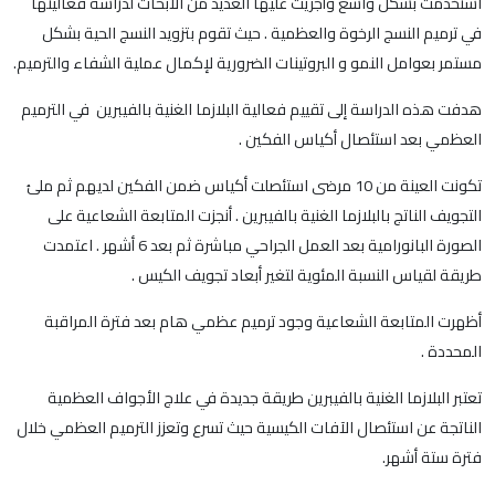
استخدمت بشكل واسع وأجريت عليها العديد من الأبحاث لدراسة فعاليتها
في ترميم النسج الرخوة والعظمية . حيث تقوم بتزويد النسج الحية بشكل
مستمر بعوامل النمو و البروتينات الضرورية لإكمال عملية الشفاء والترميم.
هدفت هذه الدراسة إلى تقييم فعالية البلازما الغنية بالفيبرين في الترميم
العظمي بعد استئصال أكياس الفكين .
تكونت العينة من 10 مرضى استئصلت أكياس ضمن الفكين لديهم ثم ملئ
التجويف الناتج بالبلازما الغنية بالفيبرين . أنجزت المتابعة الشعاعية على
الصورة البانورامية بعد العمل الجراحي مباشرة ثم بعد 6 أشهر . اعتمدت
طريقة لقياس النسبة المئوية لتغير أبعاد تجويف الكيس .
أظهرت المتابعة الشعاعية وجود ترميم عظمي هام بعد فترة المراقبة
المحددة .
تعتبر البلازما الغنية بالفيبرين طريقة جديدة في علاج الأجواف العظمية
الناتجة عن استئصال الآفات الكيسية حيث تسرع وتعزز الترميم العظمي خلال
فترة ستة أشهر.