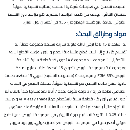
المبيضة تتضمن في تعليمات شركتها المنتجة إمكانية تنشيطها ضوئياً
لتحسين النتائج. الهدف من هذه الدراسة المخبرية هو دراسة دور التنشيط
الضوئي لمادة بيروكسيد الهيدروجين 35% في تحسين لون السن.
مواد وطرائق البحث:
تم استخدام 15 تاجاً لرحى ثالثة علوية بشرية سليمة مقلوعة حديثاً. تم
تقسيم كل تاج إلى ثلاث قطع متساوية الحجم واللون. وزعت القطع الـ 45
الناتجة إلى 3 مجموعات: مجموعة A تحوي 15 قطعة سنية شاهدة
ومجموعة B (مجموعة التبييض) تحوي 15 قطعة طبقت عليها مادة
التبييض FGM 35% ومجموعة C (مجموعة التنشيط) تحوي 15 قطعة طبقت
عليها نفس مادة التبييض مع تنشيطها ضوئياً. حفظت القطع في اللعاب
الصناعي بدرجة حرارة 37 درجة مئوية لمدة 7 أيام بعد غسلها جيداً بالماء ثم
أجري قياس لون كل قطعة سنية باستخدام جهازVITA easy shade و درست
النتائج إحصائياً باستخدام اختبار T ستيودنت للعينات المترابطة عند مستوى
دلالة 0.05. النتائج: كانت قيم درجة التبييض في مجموعة التبييض دون تحفيز
ضوئي أصغر منها في مجموعة التبييض مع تحفيز ضوئي، وبوجود فروق