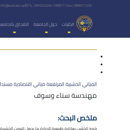
info@aust.edu.sy
0995234246 / 0989711244 / 0989711250
الكليات
حول الجامعة
الالتحاق بالجامع
المباني الخشبية المرتفعة مباني اقتصادية مستد
مهندسة سناء وسوف
ملخص البحث:
يتميز الخشب بعازلية طبيعية للحرارة ما يجعل البيوت الخش