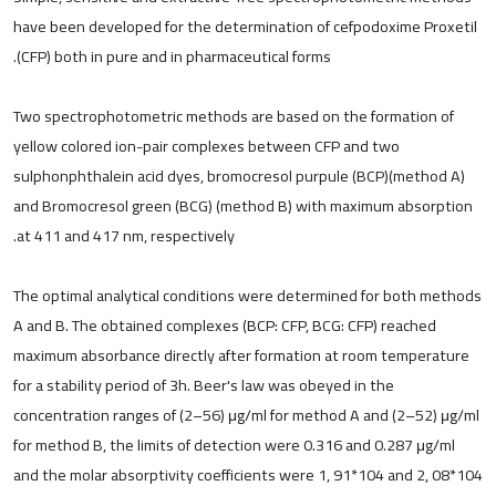
have been developed for the determination of cefpodoxime Proxetil
(CFP) both in pure and in pharmaceutical forms.
Two spectrophotometric methods are based on the formation of
yellow colored ion-pair complexes between CFP and two
sulphonphthalein acid dyes, bromocresol purpule (BCP)(method A)
and Bromocresol green (BCG) (method B) with maximum absorption
at 411 and 417 nm, respectively.
The optimal analytical conditions were determined for both methods
A and B. The obtained complexes (BCP: CFP, BCG: CFP) reached
maximum absorbance directly after formation at room temperature
for a stability period of 3h. Beer's law was obeyed in the
concentration ranges of (2–56) μg/ml for method A and (2–52) μg/ml
for method B, the limits of detection were 0.316 and 0.287 μg/ml
and the molar absorptivity coefficients were 1, 91*104 and 2, 08*104