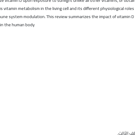
e vitamin D upon exposure to sunlight unlike all other vitamins, or obtain
is vitamin metabolism in the living cell and its different physiological ro
mmune system modulation. This review summarizes the impact of vitamin D
 in the human body
ف الثالث.