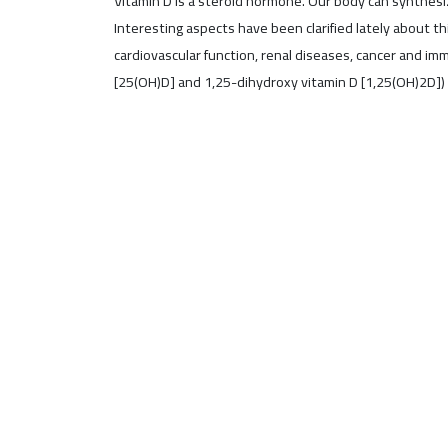
Vitamin D is a steroid hormone. Our body can synthesiz
Interesting aspects have been clarified lately about th
cardiovascular function, renal diseases, cancer and i
[25(OH)D] and 1,25-dihydroxy vitamin D [1,25(OH)2D])