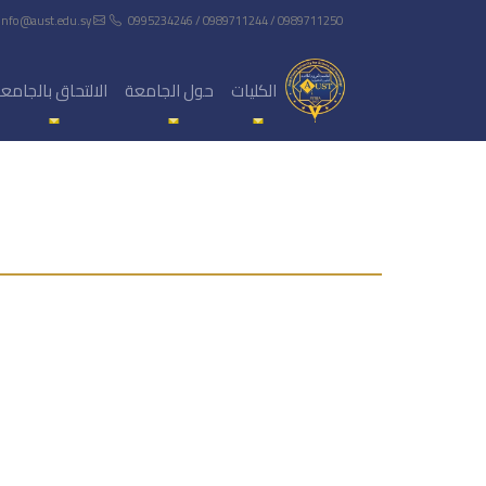
info@aust.edu.sy
0995234246 / 0989711244 / 0989711250
الكليات
حول الجامعة
الالتحاق بالجامع